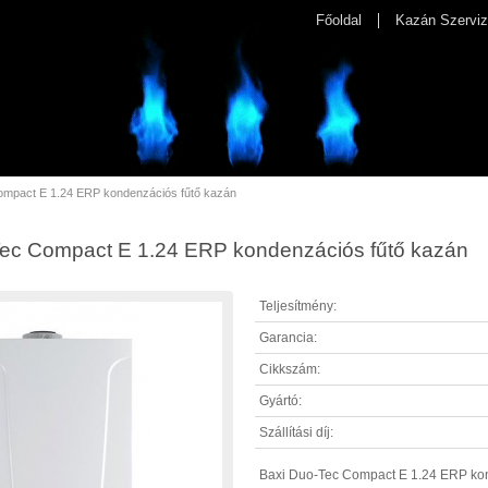
Főoldal
Kazán Szerviz
ompact E 1.24 ERP kondenzációs fűtő kazán
ec Compact E 1.24 ERP kondenzációs fűtő kazán
Teljesítmény:
Garancia:
Cikkszám:
Gyártó:
Szállítási díj:
Baxi Duo-Tec Compact E 1.24 ERP kon