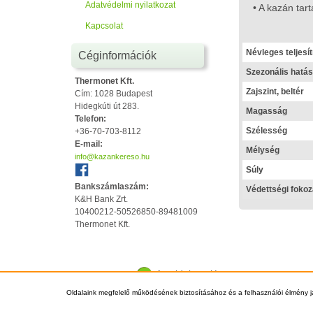
Adatvédelmi nyilatkozat
• A kazán tar
Kapcsolat
Névleges teljes
Céginformációk
Szezonális hatás
Thermonet Kft.
Zajszint, beltér
Cím: 1028 Budapest
Hidegkúti út 283.
Magasság
Telefon:
Szélesség
+36-70-703-8112
E-mail:
Mélység
info@kazankereso.hu
Súly
Bankszámlaszám:
Védettségi fokoz
K&H Bank Zrt.
10400212-50526850-89481009
Thermonet Kft.
Az oldal tetejére
Oldalaink megfelelő működésének biztosításához és a felhasználói élmény j