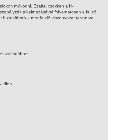
fokon működni. Ezáltal csökken a ki-
 szabályzás a
lkalmazásával folyamatosan a külső
t biztosítható – megfelelő viszonyokat teremtve
hosszúságához
 ellen