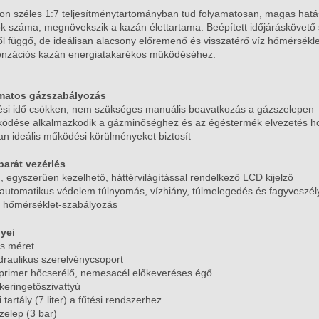
on széles 1:7 teljesítménytartományban tud folyamatosan, magas hatás
k száma, megnövekszik a kazán élettartama.
Beépített időjáráskövető
l függő, de ideálisan alacsony előremenő és visszatérő víz hőmérsékle
enzációs kazán energiatakarékos működéséhez.
matos gázszabályozás
ési idő csökken, nem szükséges manuális beavatkozás a gázszelepen
ködése alkalmazkodik a gázminőséghez és az égéstermék elvezetés 
an ideális működési körülményeket biztosít
arát vezérlés
 egyszerűen kezelhető, háttérvilágítással rendelkező LCD kijelző
, automatikus védelem túlnyomás, vízhiány, túlmelegedés és fagyveszély
s hőmérséklet-szabályozás
yei
is méret
draulikus szerelvénycsoport
primer hőcserélő, nemesacél előkeveréses égő
keringetőszivattyú
i tartály (7 liter) a fűtési rendszerhez
szelep (3 bar)