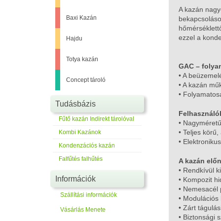
A kazán nagy
Baxi Kazán
bekapcsoláso
hőmérséklettő
ezzel a kond
Hajdu
Totya kazán
GAC – folya
• A beüzemel
Concept tároló
• A kazán mű
• Folyamatos
Tudásbázis
Felhasználób
Fűtő kazán Indirekt tárolóval
• Nagyméretű,
• Teljes körű
Kombi Kazánok
• Elektroniku
Kondenzációs kazán
Falfűtés falhűtés
A kazán előn
• Rendkívül k
Információk
• Kompozit hi
• Nemesacél 
Szállítási információk
• Modulációs 
• Zárt tágulás
Vásárlás Menete
• Biztonsági 