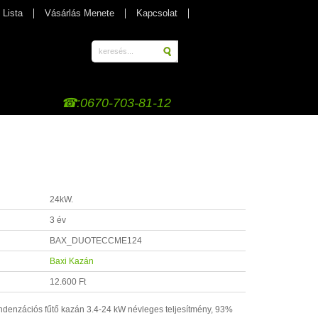
 Lista
Vásárlás Menete
Kapcsolat
☎:0670-703-81-12
24kW.
3 év
BAX_DUOTECCME124
Baxi Kazán
12.600 Ft
denzációs fűtő kazán 3.4-24 kW névleges teljesítmény, 93%