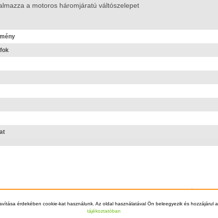
talmazza a motoros háromjáratú váltószelepet
ítmény
fok
at
Főoldal
Szállítá
© 2012 - 2026 Kazán Kereső - +36-70-70
avítása érdekében cookie-kat használunk. Az oldal használatával Ön beleegyezik és hozzájárul a
tájékoztatóban