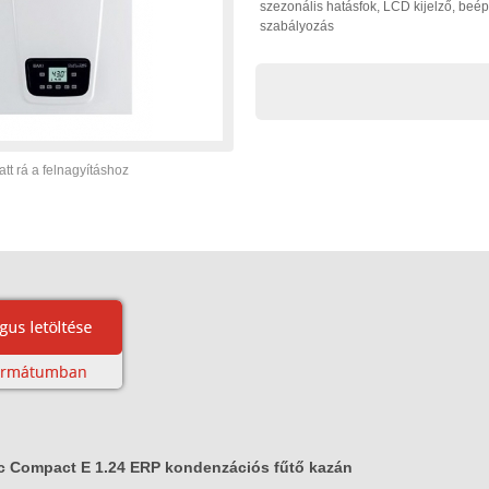
szezonális hatásfok, LCD kijelző, beép
szabályozás
att rá a felnagyításhoz
c Compact E 1.24 ERP kondenzációs fűtő kazán