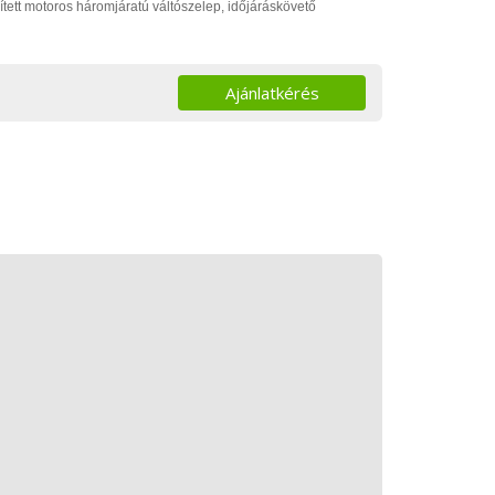
ített motoros háromjáratú váltószelep, időjáráskövető
Ajánlatkérés