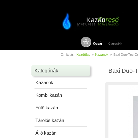
Kazán
Kosár
0 árucikk
Ön itt jár:
Kezdőlap
Kazánok
Baxi Duo-Tec C
>
>
Baxi Duo-T
Kategóriák
Kazánok
Kombi kazán
Fűtő kazán
Tárolós kazán
Álló kazán