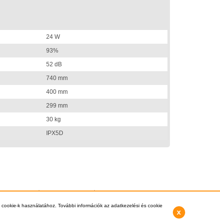
24 W
93%
52 dB
740 mm
400 mm
299 mm
30 kg
IPX5D
si információk
Vásárlás Menete
Kapcsolat
3-8112, +36-1-397-0007 -
info@kazankereso.hu
 cookie-k használatához. További információk az adatkezelési és cookie
x