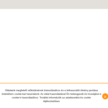
Oldalaink megfelelő működésének biztosításához és a felhasználói élmény javítása
érdekében cookie-kat használunk. Az oldal használatával Ön beleegyezik és hozzájárul a
x
cookie-k használatához. További információk az adatkezelési és cookie
tájékoztatóban