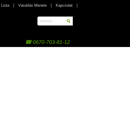
 Lista
Vásárlás Menete
Kapcsolat
☎:0670-703-81-12