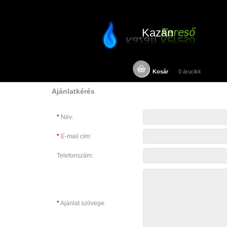
Kazán
Kosár
0 árucikk
Ajánlatkérés
*
Név:
*
E-mail cím:
Telefonszám:
*
Ajánlat szövege: