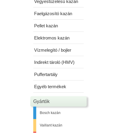
Vegyestüzelésű kazán
Faelgázosító kazán
Pellet kazán
Elektromos kazán
Vízmelegító / bojler
Indirekt tároló (HMV)
Puffertartály
Egyéb termékek
Gyártók
Bosch kazán
Vaillant kazán