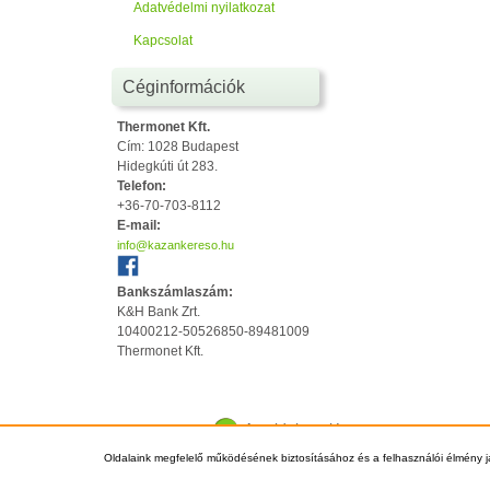
Adatvédelmi nyilatkozat
Kapcsolat
Céginformációk
Thermonet Kft.
Cím: 1028 Budapest
Hidegkúti út 283.
Telefon:
+36-70-703-8112
E-mail:
info@kazankereso.hu
Bankszámlaszám:
K&H Bank Zrt.
10400212-50526850-89481009
Thermonet Kft.
Az oldal tetejére
Oldalaink megfelelő működésének biztosításához és a felhasználói élmény j