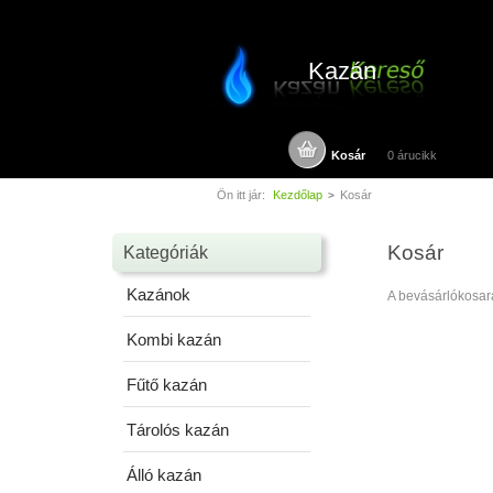
Kazán
Kosár
0 árucikk
Ön itt jár:
Kezdőlap
Kosár
>
Kosár
Kategóriák
Kazánok
A bevásárlókosar
Kombi kazán
Fűtő kazán
Tárolós kazán
Álló kazán