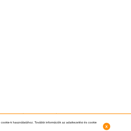
si információk
Vásárlás Menete
Kapcsolat
3-8112, +36-1-397-0007 -
info@kazankereso.hu
 cookie-k használatához. További információk az adatkezelési és cookie
x