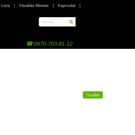
 Lista
Vásárlás Menete
Kapcsolat
☎:0670-703-81-12
Tovább