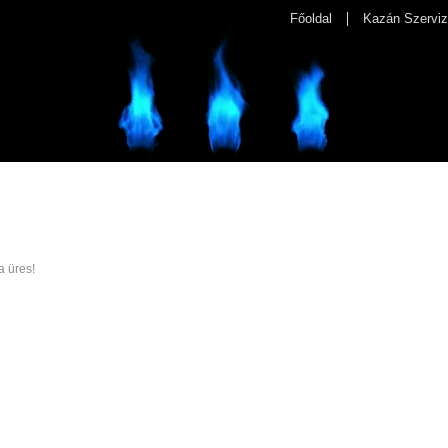
Főoldal
Kazán Szerviz
a üres!