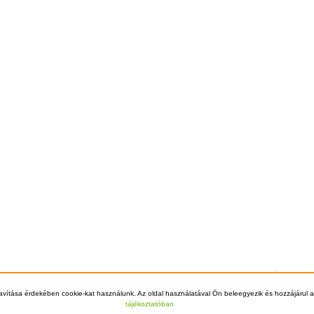
Főoldal
Szállítá
© 2012 - 2026 Kazán Kereső - +36-70-70
avítása érdekében cookie-kat használunk. Az oldal használatával Ön beleegyezik és hozzájárul a
tájékoztatóban