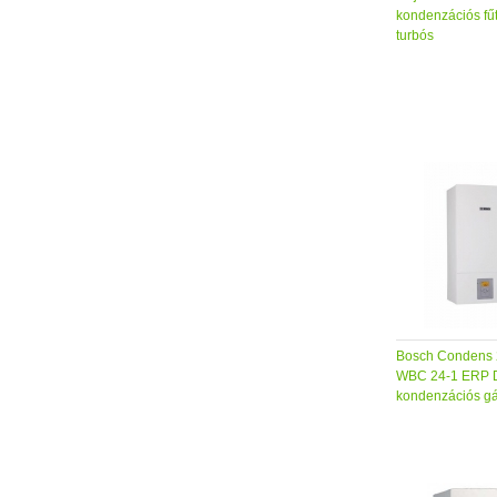
kondenzációs fű
turbós
Bosch Condens
WBC 24-1 ERP D
kondenzációs g