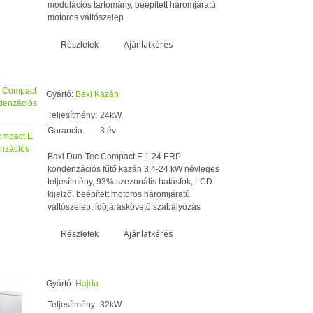
modulációs tartomány, beépített háromjáratú
motoros váltószelep
Ajánlatkérés
Részletek
Gyártó:
Baxi Kazán
Teljesítmény:
24kW.
Garancia:
3 év
ompact E
nzációs
Baxi Duo-Tec Compact E 1.24 ERP
kondenzációs fűtő kazán 3.4-24 kW névleges
teljesítmény, 93% szezonális hatásfok, LCD
kijelző, beépített motoros háromjáratú
váltószelep, időjáráskövető szabályozás
Ajánlatkérés
Részletek
Gyártó:
Hajdu
Teljesítmény:
32kW.