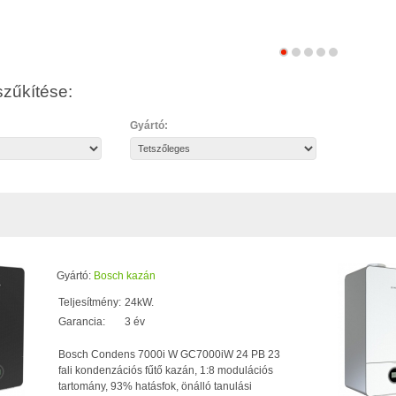
zűkítése:
Gyártó:
Gyártó:
Bosch kazán
Teljesítmény:
24kW.
Garancia:
3 év
Bosch Condens 7000i W GC7000iW 24 PB 23
fali kondenzációs fűtő kazán, 1:8 modulációs
tartomány, 93% hatásfok, önálló tanulási