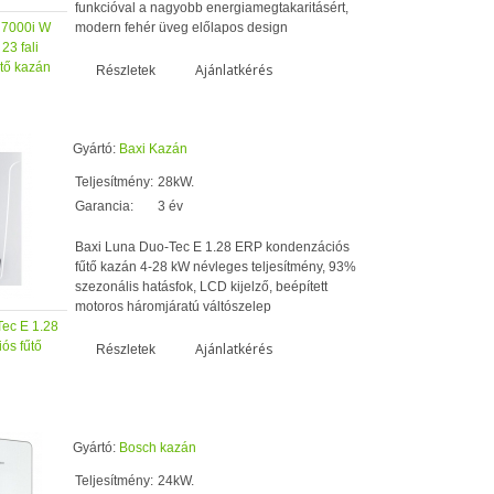
funkcióval a nagyobb energiamegtakaritásért,
 7000i W
modern fehér üveg előlapos design
3 fali
tő kazán
Ajánlatkérés
Részletek
Gyártó:
Baxi Kazán
Teljesítmény:
28kW.
Garancia:
3 év
Baxi Luna Duo-Tec E 1.28 ERP kondenzációs
fűtő kazán 4-28 kW névleges teljesítmény, 93%
szezonális hatásfok, LCD kijelző, beépített
motoros háromjáratú váltószelep
ec E 1.28
ós fűtő
Ajánlatkérés
Részletek
Gyártó:
Bosch kazán
Teljesítmény:
24kW.