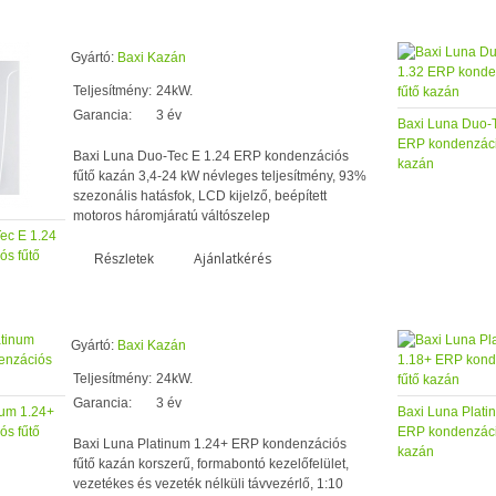
Gyártó:
Baxi Kazán
Teljesítmény:
24kW.
Garancia:
3 év
Baxi Luna Duo-T
ERP kondenzáci
Baxi Luna Duo-Tec E 1.24 ERP kondenzációs
kazán
fűtő kazán 3,4-24 kW névleges teljesítmény, 93%
szezonális hatásfok, LCD kijelző, beépített
motoros háromjáratú váltószelep
ec E 1.24
s fűtő
Ajánlatkérés
Részletek
Gyártó:
Baxi Kazán
Teljesítmény:
24kW.
Garancia:
3 év
num 1.24+
Baxi Luna Plati
s fűtő
ERP kondenzáci
Baxi Luna Platinum 1.24+ ERP kondenzációs
kazán
fűtő kazán korszerű, formabontó kezelőfelület,
vezetékes és vezeték nélküli távvezérlő, 1:10