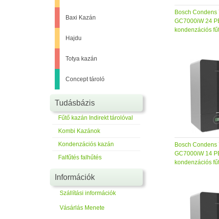
Bosch Condens 
Baxi Kazán
GC7000iW 24 PB 
kondenzációs fű
Hajdu
Totya kazán
Concept tároló
Tudásbázis
Fűtő kazán Indirekt tárolóval
Kombi Kazánok
Kondenzációs kazán
Bosch Condens 
GC7000iW 14 PB 
Falfűtés falhűtés
kondenzációs fű
Információk
Szállítási információk
Vásárlás Menete