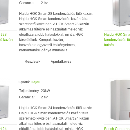
Garancia:
2 év
Hajdu HGK Smart 28 kondenzációs fűtő kazán.
Hajdu HGK Smart kondenzációs kazán falra
szerelhető kivitelben. A HGK Smart 28 kazán
alkalmas fűtésre és használati meleg víz
t 28
előállításra jobb hatásfokkal, mint a HGK
Hajdu HGK Smar
tő kazán
készülékek. Kompakt kazán,
kondenzációs fű
használata egyszerű és kényelmes,
turbós
karbantartási igénye minimális.
Ajánlatkérés
Részletek
Gyártó:
Hajdu
Teljesítmény:
23kW.
Garancia:
2 év
Hajdu HGK Smart 24 kondenzációs fűtő kazán.
Hajdu HGK Smart kondenzációs kazán falra
szerelhető kivitelben. A HGK Smart 24 kazán
alkalmas fűtésre és használati meleg víz
t 24
előállításra jobb hatásfokkal, mint a HGK
Bosch Condens