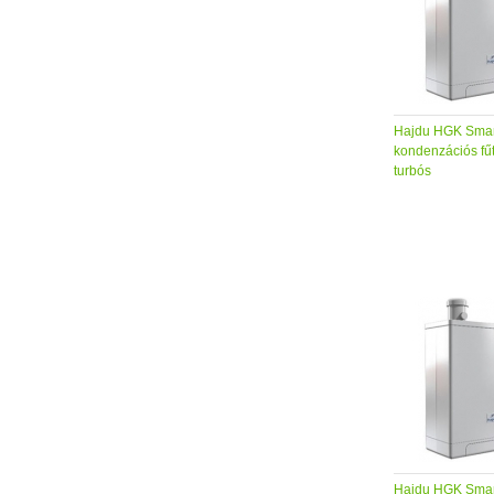
Hajdu HGK Smar
kondenzációs fű
turbós
Hajdu HGK Smar