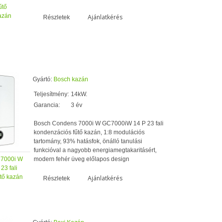
űtő
azán
Ajánlatkérés
Részletek
Gyártó:
Bosch kazán
Teljesítmény:
14kW.
Garancia:
3 év
Bosch Condens 7000i W GC7000iW 14 P 23 fali
kondenzációs fűtő kazán, 1:8 modulációs
tartomány, 93% hatásfok, önálló tanulási
funkcióval a nagyobb energiamegtakaritásért,
 7000i W
modern fehér üveg előlapos design
3 fali
tő kazán
Ajánlatkérés
Részletek