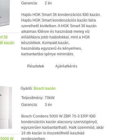
Garancia:
2 év
Hajdu HGK Smart 36 kondenzációs fűtő kazán.
Hajdu HGK Smart kondenzációs kazán falra
szerelhető kivitelben. A HGK Smart 36 kazán
alkalmas fűtésre és használati meleg víz
t 36
előállításra jobb hatásfokkal, mint a HGK
tő kazán
készülékek. Kompakt kazán,
használata egyszerű és kényelmes,
karbantartási igénye minimális.
Ajánlatkérés
Részletek
Gyártó:
Bosch kazán
Teljesítmény:
70kW.
Garancia:
3 év
Bosch Condens 5000 W ZBR 70-3 ERP fűtő
kondenzációs kazán alacsony szervizigényű,
egyszerűen karbantartható. Halk üzemmód, akár
16 db kazán is összeköthető kaszkád
 5000 W
rendeszerben.