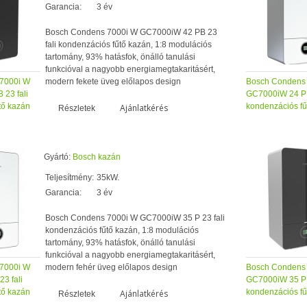
Garancia:
3 év
Bosch Condens 7000i W GC7000iW 42 PB 23
fali kondenzációs fűtő kazán, 1:8 modulációs
tartomány, 93% hatásfok, önálló tanulási
funkcióval a nagyobb energiamegtakaritásért,
7000i W
modern fekete üveg előlapos design
Bosch Condens
23 fali
GC7000iW 24 P 2
tő kazán
kondenzációs fű
Ajánlatkérés
Részletek
Gyártó:
Bosch kazán
Teljesítmény:
35kW.
Garancia:
3 év
Bosch Condens 7000i W GC7000iW 35 P 23 fali
kondenzációs fűtő kazán, 1:8 modulációs
tartomány, 93% hatásfok, önálló tanulási
funkcióval a nagyobb energiamegtakaritásért,
7000i W
modern fehér üveg előlapos design
Bosch Condens
3 fali
GC7000iW 35 PB
tő kazán
kondenzációs fű
Ajánlatkérés
Részletek