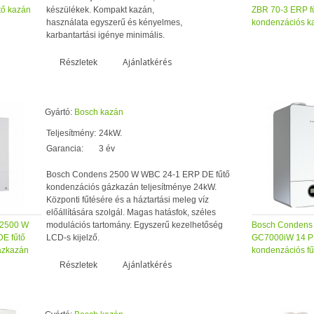
tő kazán
készülékek. Kompakt kazán,
ZBR 70-3 ERP f
használata egyszerű és kényelmes,
kondenzációs k
karbantartási igénye minimális.
Ajánlatkérés
Részletek
Gyártó:
Bosch kazán
Teljesítmény:
24kW.
Garancia:
3 év
Bosch Condens 2500 W WBC 24-1 ERP DE fűtő
kondenzációs gázkazán teljesítménye 24kW.
Központi fűtésére és a háztartási meleg víz
előállítására szolgál. Magas hatásfok, széles
 2500 W
modulációs tartomány. Egyszerű kezelhetőség
Bosch Condens
E fűtő
LCD-s kijelző.
GC7000iW 14 P 2
ázkazán
kondenzációs fű
Ajánlatkérés
Részletek