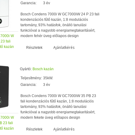
Garancia:
3 év
Bosch Condens 7000i W GC7000iW 24 P 23 fali
kondenzációs fűtő kazán, 1:8 modulációs
tartomány, 93% hatásfok, önálló tanulási
funkcióval a nagyobb energiamegtakaritásért,
 7000i W
modern fehér üveg előlapos design
3 fali
tő kazán
Ajánlatkérés
Részletek
Gyártó:
Bosch kazán
Teljesítmény:
35kW.
Garancia:
3 év
Bosch Condens 7000i W GC7000iW 35 PB 23
fali kondenzációs fűtő kazán, 1:8 modulációs
tartomány, 93% hatásfok, önálló tanulási
funkcióval a nagyobb energiamegtakaritásért,
 7000i W
modern fekete üveg előlapos design
 23 fali
tő kazán
Ajánlatkérés
Részletek