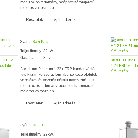
modulációs tartomány, beépített háromjáratú
motoros váltószelep
Ajánlatkérés
Részletek
Gyártó:
Baxi Kazán
Teljesítmény:
32kW.
Garancia:
3 év
num 1.32+
Baxi Duo-Tec C
s fűtő
1.24 ERP konde
Baxi Luna Platinum 1.32+ ERP kondenzációs
fűtő kazán
fűtő kazán korszerű, formabontó kezelőfelület,
vezetékes és vezeték nélküli távvezérlő, 1:10
modulációs tartomány, beépített háromjáratú
motoros váltószelep
Ajánlatkérés
Részletek
Gyártó:
Hajdu
Teljesítmény:
29kW.