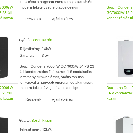
funkcióval a nagyobb energiamegtakaritásért,
7000i W
modern fekete üveg előlapos design
Bosch Condens
23 fali
GC7000iW 42 P 2
tő kazán
kondenzációs fű
Ajánlatkérés
Részletek
Gyártó:
Bosch kazán
Teljesítmény:
14kW.
Garancia:
3 év
Bosch Condens 7000i W GC7000iW 14 PB 23
fali kondenzációs fűtő kazán, 1:8 modulációs
tartomány, 93% hatásfok, önálló tanulási
funkcióval a nagyobb energiamegtakaritásért,
7000i W
modern fekete üveg előlapos design
Baxi Luna Duo-T
23 fali
ERP kondenzáci
tő kazán
kazán
Ajánlatkérés
Részletek
Gyártó:
Bosch kazán
Teljesítmény:
42kW.