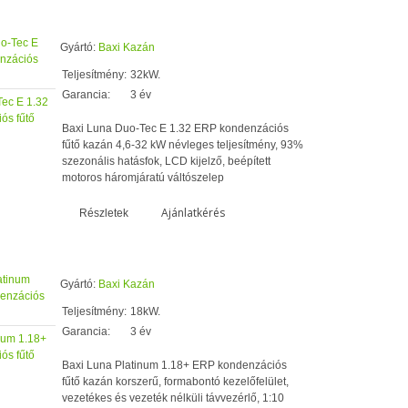
Gyártó:
Baxi Kazán
Teljesítmény:
32kW.
Garancia:
3 év
ec E 1.32
ós fűtő
Baxi Luna Duo-Tec E 1.32 ERP kondenzációs
fűtő kazán 4,6-32 kW névleges teljesítmény, 93%
szezonális hatásfok, LCD kijelző, beépített
motoros háromjáratú váltószelep
Ajánlatkérés
Részletek
Gyártó:
Baxi Kazán
Teljesítmény:
18kW.
Garancia:
3 év
num 1.18+
ós fűtő
Baxi Luna Platinum 1.18+ ERP kondenzációs
fűtő kazán korszerű, formabontó kezelőfelület,
vezetékes és vezeték nélküli távvezérlő, 1:10