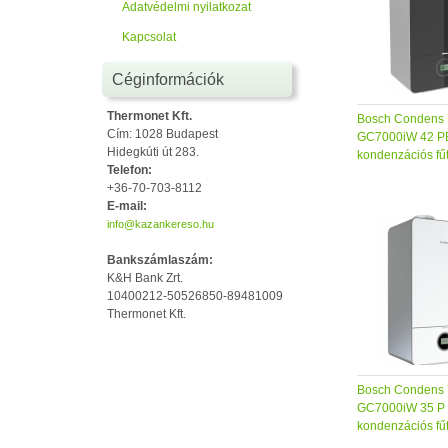
Adatvédelmi nyilatkozat
Kapcsolat
Céginformációk
Thermonet Kft.
Bosch Condens 
Cím: 1028 Budapest
GC7000iW 42 PB 
Hidegkúti út 283.
kondenzációs fű
Telefon:
+36-70-703-8112
E-mail:
info@kazankereso.hu
Bankszámlaszám:
K&H Bank Zrt.
10400212-50526850-89481009
Thermonet Kft.
Bosch Condens 
GC7000iW 35 P 2
kondenzációs fű