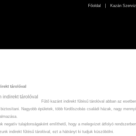
Főoldal
Kazán Szerviz
n
irekt tárolóval
Fűtő kazánt indirekt fűtésű tárolóval abban az esetb
biztosítani. Nagyobb épületek, több fürdőszobás családi házak, nagy mennyi
kalmazása.
 negatív tulajdonságaként említhető, hogy a melegvizet átfolyó rendszerben á
unk indirekt fűtésű tárolóval, ezt a hátrányt ki tudjuk küszöbölni.