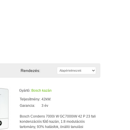
Rendezés:
Gyártó:
Bosch kazán
Teljesítmény:
42kW.
Garancia:
3 év
Bosch Condens 7000i W GC7000iW 42 P 23 fali
kondenzációs fűtő kazán, 1:8 modulációs
tartomány, 93% hatásfok, önálló tanulási