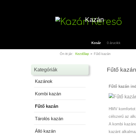
Kazán
Kosár
0 árucikk
Ön itt jár:
Kezdőlap
Fűtő kazán
>
Fűtő kazá
Kategóriák
Kazánok
Fűtő kazán ind
Kombi kazán
Fűtő kazán
HMV komfortot 
célszerű az al
Tárolós kazán
A kombi kazánok
Álló kazán
kazánt alkalmaz