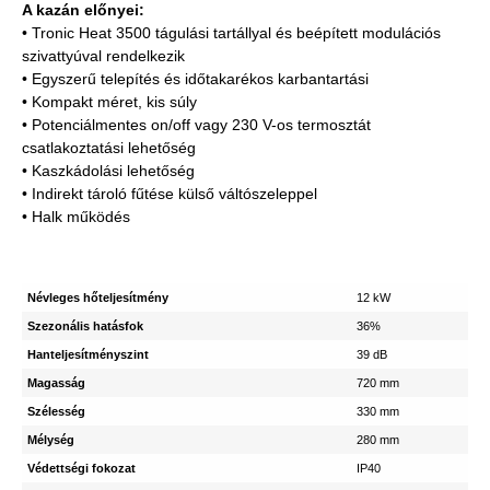
A kazán előnyei:
• Tronic Heat 3500 tágulási tartállyal és beépített modulációs
szivattyúval rendelkezik
• Egyszerű telepítés és időtakarékos karbantartási
• Kompakt méret, kis súly
• Potenciálmentes on/off vagy 230 V-os termosztát
csatlakoztatási lehetőség
• Kaszkádolási lehetőség
• Indirekt tároló fűtése külső váltószeleppel
• Halk működés
Névleges hőteljesítmény
12 kW
Szezonális hatásfok
36%
Hanteljesítményszint
39 dB
Magasság
720 mm
Szélesség
330 mm
Mélység
280 mm
Védettségi fokozat
IP40