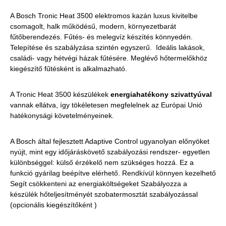
A Bosch Tronic Heat 3500 elektromos kazán luxus kivitelbe
csomagolt, halk működésű, modern, környezetbarát
fűtőberendezés. Fűtés- és melegvíz készítés könnyedén.
Telepítése és szabályzása szintén egyszerű. Ideális lakások,
családi- vagy hétvégi házak fűtésére. Meglévő hőtermelőkhöz
kiegészítő fűtésként is alkalmazható.
A Tronic Heat 3500 készülékek
energiahatékony szivattyúval
vannak ellátva, így tökéletesen megfelelnek az Európai Unió
hatékonysági követelményeinek.
A Bosch által fejlesztett Adaptive Control ugyanolyan előnyöket
nyújt, mint egy időjáráskövető szabályozási rendszer- egyetlen
különbséggel: külső érzékelő nem szükséges hozzá. Ez a
funkció gyárilag beépítve elérhető. Rendkívül könnyen kezelhető
Segít csökkenteni az energiaköltségeket Szabályozza a
készülék hőteljesítményét szobatermosztát szabályozással
(opcionális kiegészítőként )