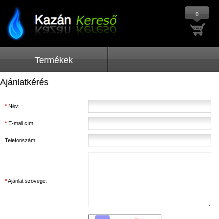
0
Termékek
Ajánlatkérés
*
Név:
*
E-mail cím:
Telefonszám:
*
Ajánlat szövege: