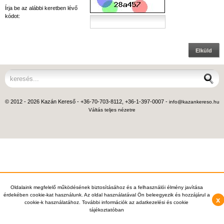
Írja be az alábbi keretben lévő
kódot:
Elküld
© 2012 - 2026 Kazán Kereső - +36-70-703-8112, +36-1-397-0007 -
info@kazankereso.hu
Váltás teljes nézetre
Oldalaink megfelelő működésének biztosításához és a felhasználói élmény javítása
érdekében cookie-kat használunk. Az oldal használatával Ön beleegyezik és hozzájárul a
x
cookie-k használatához. További információk az adatkezelési és cookie
tájékoztatóban